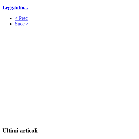
Legg.tutto...
< Prec
Succ >
Ultimi articoli