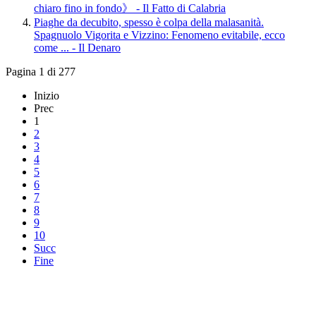
chiaro fino in fondo》 - Il Fatto di Calabria
Piaghe da decubito, spesso è colpa della malasanità.
Spagnuolo Vigorita e Vizzino: Fenomeno evitabile, ecco
come ... - Il Denaro
Pagina 1 di 277
Inizio
Prec
1
2
3
4
5
6
7
8
9
10
Succ
Fine