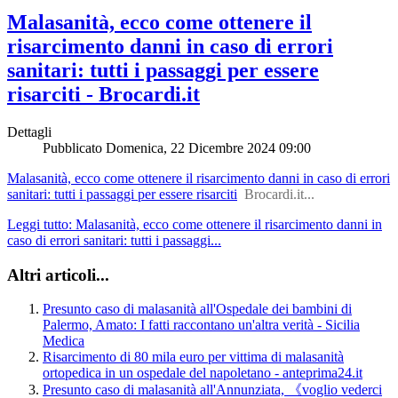
Malasanità, ecco come ottenere il
risarcimento danni in caso di errori
sanitari: tutti i passaggi per essere
risarciti - Brocardi.it
Dettagli
Pubblicato
Domenica, 22 Dicembre 2024 09:00
Malasanità, ecco come ottenere il risarcimento danni in caso di errori
sanitari: tutti i passaggi per essere risarciti
Brocardi.it...
Leggi tutto: Malasanità, ecco come ottenere il risarcimento danni in
caso di errori sanitari: tutti i passaggi...
Altri articoli...
Presunto caso di malasanità all'Ospedale dei bambini di
Palermo, Amato: I fatti raccontano un'altra verità - Sicilia
Medica
Risarcimento di 80 mila euro per vittima di malasanità
ortopedica in un ospedale del napoletano - anteprima24.it
Presunto caso di malasanità all'Annunziata, 《voglio vederci