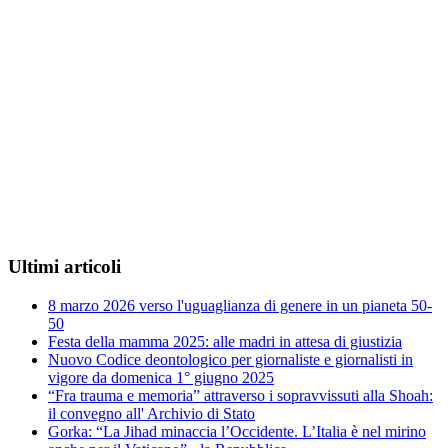
Ultimi articoli
8 marzo 2026 verso l'uguaglianza di genere in un pianeta 50-
50
Festa della mamma 2025: alle madri in attesa di giustizia
Nuovo Codice deontologico per giornaliste e giornalisti in
vigore da domenica 1° giugno 2025
“Fra trauma e memoria” attraverso i sopravvissuti alla Shoah:
il convegno all' Archivio di Stato
Gorka: “La Jihad minaccia l’Occidente. L’Italia è nel mirino