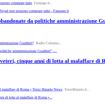
ossono comprare tutto
Fanpage.it...
Riyad non possono comprare tutto - Fanpage.it
bbandonate da politiche amministrazione Gu
inistrazione Gualtieri”
Radio Colonna...
litiche amministrazione Gualtieri” -...
eteri, cinque anni di lotta al malaffare di
 al malaffare di Roma • Terzo Binario News
TerzoBinario.it...
ni di lotta al malaffare di Roma •...