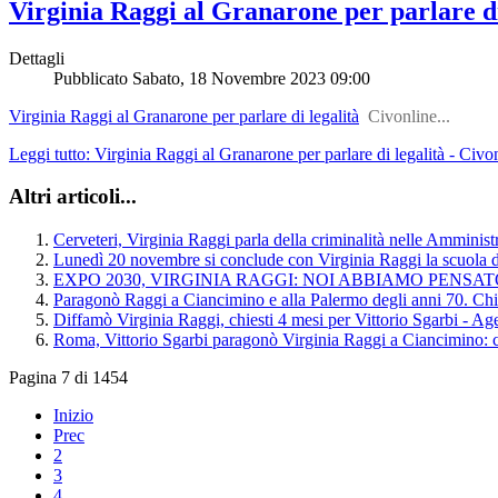
Virginia Raggi al Granarone per parlare di
Dettagli
Pubblicato
Sabato, 18 Novembre 2023 09:00
Virginia Raggi al Granarone per parlare di legalità
Civonline...
Leggi tutto: Virginia Raggi al Granarone per parlare di legalità - Civo
Altri articoli...
Cerveteri, Virginia Raggi parla della criminalità nelle Ammini
Lunedì 20 novembre si conclude con Virginia Raggi la scuola d
EXPO 2030, VIRGINIA RAGGI: NOI ABBIAMO PENSATO 
Paragonò Raggi a Ciancimino e alla Palermo degli anni 70. Chi
Diffamò Virginia Raggi, chiesti 4 mesi per Vittorio Sgarbi - 
Roma, Vittorio Sgarbi paragonò Virginia Raggi a Ciancimino: chie
Pagina 7 di 1454
Inizio
Prec
2
3
4