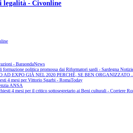
 legalità - Civonline
nline
strazioni - BaraondaNews
i formazione politica promossa dai Riformatori sardi - Sardegna Notizi
AD EXPO GIÀ NEL 2020 PERCHÈ, SE BEN ORGANIZZATO ... -
esti 4 mesi per Vittorio Sgarbi - RomaToday
Agenzia ANSA
sti 4 mesi per il critico sottosegretario ai Beni culturali - Corriere R