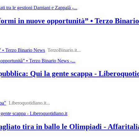
ti tra le gestioni Damiani e Zappalà -...
formi in nuove opportunità” • Terzo Binario
à” • Terzo Binario News
TerzoBinario.it...
 opportunità” • Terzo Binario News -...
ubblica: Qui la gente scappa - Liberoquotid
ppa"
Liberoquotidiano.it...
 gente scappa - Liberoquotidiano.it
liato tira in ballo le Olimpiadi - Affaritalia