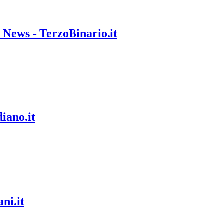
 News - TerzoBinario.it
iano.it
ni.it