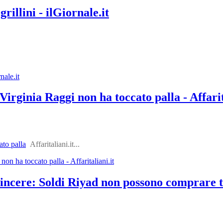
illini - ilGiornale.it
nale.it
rginia Raggi non ha toccato palla - Affarit
to palla
Affaritaliani.it...
n ha toccato palla - Affaritaliani.it
ncere: Soldi Riyad non possono comprare tu