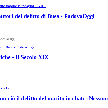
tto riaprire le indagini… - Il...
autori del delitto di Busa - PadovaOggi
dovaOggi...
tto di Busa - PadovaOggi
tiche - Il Secolo XIX
olo XIX
nciò il delitto del marito in chat: «Nessuno