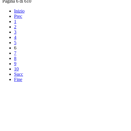
Pagina 6 di 610
Inizio
Prec
1
2
3
4
5
6
7
8
9
10
Succ
Fine