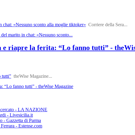
in chat: «Nessuno sconto alla moglie tiktoker»
Corriere della Sera...
 del marito in chat: «Nessuno sconto...
 e riapre la ferita: “Lo fanno tutti” - theW
 tutti”
theWise Magazine...
ita: “Lo fanno tutti” - theWise Magazine
tro ricercato - LA NAZIONE
rdi - Livesicilia.it
ino - Gazzetta di Parma
m Ferrara - Estense.com