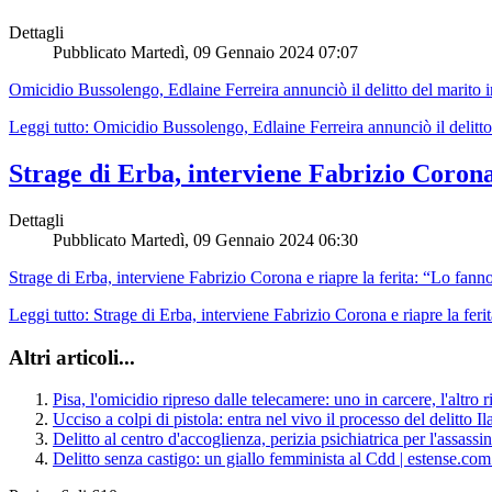
Dettagli
Pubblicato
Martedì, 09 Gennaio 2024 07:07
Omicidio Bussolengo, Edlaine Ferreira annunciò il delitto del marito 
Leggi tutto: Omicidio Bussolengo, Edlaine Ferreira annunciò il delitto
Strage di Erba, interviene Fabrizio Corona
Dettagli
Pubblicato
Martedì, 09 Gennaio 2024 06:30
Strage di Erba, interviene Fabrizio Corona e riapre la ferita: “Lo fanno
Leggi tutto: Strage di Erba, interviene Fabrizio Corona e riapre la fer
Altri articoli...
Pisa, l'omicidio ripreso dalle telecamere: uno in carcere, l'al
Ucciso a colpi di pistola: entra nel vivo il processo del delitto Ila
Delitto al centro d'accoglienza, perizia psichiatrica per l'assass
Delitto senza castigo: un giallo femminista al Cdd | estense.co